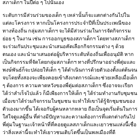
สภาเด็กฯ ในปีต่อ ๆ ไปนั่นเอง
ระดับการมีส่วนร่วมของเด็ก ๆ เหล่านั้นก็จะแตกต่างกันไปใน
แต่ละโครงการ หากเป็นโครงการประจำปีที่เป็นประเพณีของ
ทางท้องถิ่น กลุ่มสภาเด็กฯ จะได้มีส่วนร่วมในการจัดกิจกรรม
ย่อย ๆ ในงาน เช่น การออกบูธของสภาเด็กฯ โดยทางสภาเด็กฯ
จะร่วมกันประชุมและนำเสนอคัดเลือกกิจกรรมต่าง ๆ ด้วย
ตนเอง และนำมาเสนอต่อผู้บริหารระดับท้องถิ่นเพื่ออนุมัติ หาก
เป็นกิจกรรมที่จัดโดยกลุ่มสภาเด็กฯ ทางที่ปรึกษาอย่างพี่ตุ่มและ
พงษ์พันธ์ก็จะปล่อยให้เด็ก ๆ ได้ดำเนินการด้วยตัวเองตั้งแต่ต้นจน
จบโดยทั้งสองจะเพียงคอยเข้าสังเกตการณ์และช่วยเหลือเมื่อเด็ก
ๆ ต้องการ ความคาดหวังของพี่ตุ่มต่อสภาเด็กฯ ซึ่งอาจจะเรียก
ได้ว่าสำเร็จไปแล้ว ก็มีเพียงการให้เด็ก ๆ ได้ร่วมทำงานกับชุมชน
เมื่อเขาได้ร่วมกิจกรรมในชุมชน จะทำให้เขาได้รู้จักชุมชนของ
ตัวเองมากขึ้น ได้เจอกับผู้คนหลากหลาย ถือเป็นจุดเริ่มต้นในการ
ใส่ใจดูแลผู้อื่น ที่ต่างมีปัญหาและความต้องการที่แตกต่างกันไป
พี่ตุ่มในฐานะเจ้าหน้าที่ที่คอยดูแลสภาเด็กและเยาวชนแห่งนี้เชื่อ
ว่าสิ่งเหล่านี้จะทำให้เยาวชนเติบโตขึ้นเป็นพลเมืองที่ดี