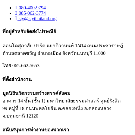
080-400-9794
085-062-3774
siy@siythailand.org
ที่อยู่สำหรับจัดส่งไปรษณีย์
คอนโดศุภาลัย ปาร์ค แยกติวานนท์
1/414
ถนนประชาราษฎ์
ตำบลตลาดขวัญ อำเภอเมือง จังหวัดนนทบุรี
11000
โทร
065-662-5653
ที่ตั้งสำนักงาน
มูลนิธินวัตกรรมสร้างสรรค์สังคม
อาคาร 14 ชั้น (ชั้น 1) มหาวิทยาลัยธรรมศาสตร์ ศูนย์รังสิต
99 หมู่ที่ 18 ถนนพหลโยธิน ต.คลองหนึ่ง อ.คลองหลวง
จ.ปทุมธานี 12120
สนับสนุนการทำงานของพวกเรา