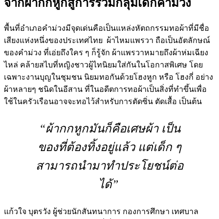
จากผ้ากกหูกสู่การรวมกลุ่มเด็กคำม่วง
พื้นที่อำเภอคำม่วงมีจุดเด่นคือเป็นแหล่งหัตถกรรมทอผ้าที่มีชื่อ
เสียงแห่งหนึ่งของประเทศไทย ผ้าไหมแพรวา ถือเป็นอัตลักษณ์
ของคำม่วง ที่เอ่ยถึงใคร ๆ ก็รู้จัก ผ้าแพรวาหมายถึงผ้าห่มเฉียง
ไหล่ คล้ายสไบที่หญิงชาวผู้ไทนิยมใส่กันในโอกาสพิเศษ โดย
เฉพาะงานบุญในชุมชน นิยมทอกันด้วยโฮงหูก หรือ โฮงกี่ อย่าง
ผ้าหลายๆ ชนิดในอีสาน ที่ในอดีตการทอผ้าเป็นสิ่งที่ทำขึ้นเพื่อ
ใช้ในครัวเรือนอาจจะทอไว้สำหรับการตัดซิ่น ตัดเสื้อ เป็นต้น
“ผ้ากกหูกมันก็คือเศษผ้า เป็น
ของที่ต้องทิ้งอยู่แล้ว แต่เด็ก ๆ
สามารถนำมาทำประโยชน์ต่อ
ได้”
แก้วใจ บุตรวัง ผู้ช่วยนักสันทนาการ กองการศึกษา เทศบาล