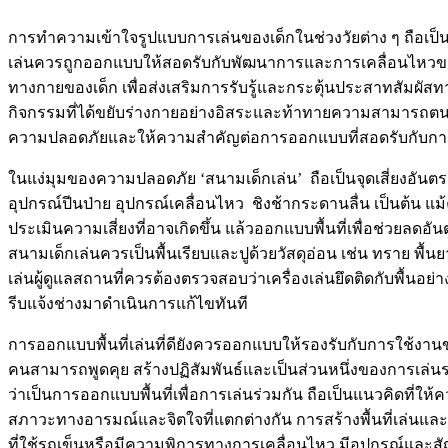
การทำความเข้าใจรูปแบบการเล่นของเด็กในช่วงวัยต่าง ๆ ถือเป็
เล่นควรถูกออกแบบให้สอดรับกับพัฒนาการและการเคลื่อนไหวของ
ทางกายของเด็ก เพื่อส่งเสริมการรับรู้และกระตุ้นประสาทสัมผัสทาง
กิจกรรมที่ได้ขยับร่างกายอย่างอิสระและท้าทายความสามารถตนเอ
ความปลอดภัยและให้ความสำคัญต่อการออกแบบที่สอดรับกับการ
ในแง่มุมของความปลอดภัย ‘สนามเด็กเล่น’ ถือเป็นจุดเสี่ยงอันตรายลำ
อุปกรณ์ปีนป่าย อุปกรณ์เคลื่อนไหว ชิงช้ากระดานลื่น เป็นต้น แม้ความ
ประเมินความเสี่ยงที่อาจเกิดขึ้น แล้วออกแบบพื้นที่เพื่อช่วยลดอ
สนามเด็กเล่นควรเป็นพื้นเรียบและปูด้วยวัสดุอ่อน เช่น ทราย พื้
เล่นผู้ดูแลสถานที่ควรต้องตรวจสอบว่าเครื่องเล่นยึดติดกับพื้นอย่า
รีบแจ้งช่างมาดำเนินการแก้ไขทันที
การออกแบบพื้นที่เล่นที่ดียังควรออกแบบให้รองรับกับการใช้งานข
คนสามารถพูดคุย สร้างปฏิสัมพันธ์และเป็นส่วนหนึ่งของการเล่นระห
ว่าเป็นการออกแบบพื้นที่เพื่อการเล่นร่วมกัน ถือเป็นแนวคิดที่ให
สภาวะทางอารมณ์และจิตใจที่แตกต่างกัน การสร้างพื้นที่เล่นและ
ที่ใช้รถเข็นหรือมีความพิการทางการเคลื่อนไหว มีอุปกรณ์และสัญลั