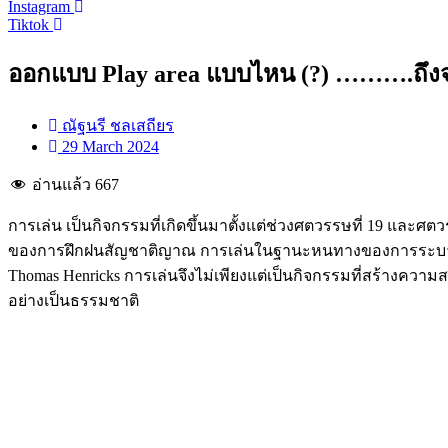
Instagram
Tiktok
ออกแบบ Play area แบบไหน (?) ……….ถึงจะไ
ณัฐนรี ชลเสถียร
29 March 2024
อ่านแล้ว
667
การเล่น เป็นกิจกรรมที่เกิดขึ้นมาตั้งแต่ช่วงศตวรรษที่ 19 
ของการฝึกฝนสัญชาติญาณ การเล่นในฐานะหนทางของการระบายความ
Thomas Henricks การเล่นจึงไม่เพียงแต่เป็นกิจกรรมที่สร้างความ
อย่างเป็นธรรมชาติ