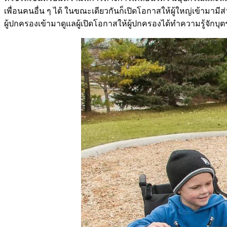
เพื่อนคนอื่น ๆ ได้ ในขณะเดียวกันก็เปิดโอกาสให้ผู้ใหญ่เข้ามามี
ผู้ปกครองเข้ามาดูแลผู้เปิดโอกาสให้ผู้ปกครองได้ทำความรู้จักบุ