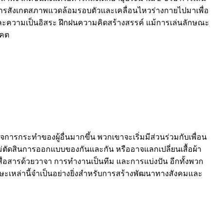
การสังเกตสภาพแวดล้อมรอบตัวและเคลื่อนไหวร่างกายไปมาเพื่อ
นใจและความเป็นอิสระ ฝึกฝนความคิดสร้างสรรค์ แม้การเล่นลักษณะ
าคต
ใจการกระทำของผู้อื่นมากขึ้น พวกเขาจะเริ่มมีส่วนร่วมกับเพื่อน
ไม่ตัดสินการออกแบบของกันและกัน หรืออาจแลกเปลี่ยนเสื้อผ้า
รสื่อสารด้วยวาจา การทำงานเป็นทีม และการแบ่งปัน อีกทั้งพวก
ษะเหล่านี้จำเป็นอย่างยิ่งสำหรับการสร้างพัฒนาทางสังคมและ