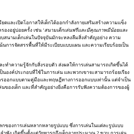
เครียดและเปิดโอกาสให้เด็กได้ออกกำลังกายเสริมสร้างความแข็ง
องอยู่บ่อยครั้ง เช่น ‘
สนามเด็กเล่นฟรีและมีคุณภาพมีน้อยและ
บสนามเด็กเล่นในปัจจุบันมักจะหลงลืมสิ่งสำคัญอย่าง ความ
นการจัดสรรพื้นที่ให้มีระเบียบแบบแผน และความเรียบร้อยเป็น
จและทำความรู้จักกับสิ่งรอบตัว ส่งผลให้การเล่นสามารถเกิดขึ้นได้
ยเป็นองค์ประกอบที่ใช้ในการเล่น และพวกเขาจะสามารถร้อยเรียง
ียงการออกแบบตามคู่มือและทฤษฎีทางการออกแบบเท่านั้น แต่จำเป็น
ของเด็ก และที่สำคัญอย่างยิ่งคือการรับฟังความต้องการของผู้
วมในโลกของการเล่นหลากหลายรูปแบบ ซึ่งการเล่นในแต่ละรูปแบบ
ง เกิดขึ้นตั้งแต่วัยทารกถึงเด็กอายุประมาณ 2 ขวบ การเล่น