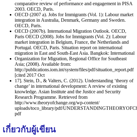
comparative review of performance and engagement in PISA
2003. OECD, Paris.
OECD (2007 a). Jobs for Immigrants (Vol. 1): Labour market
integration in Australia, Denmark, Germany and Sweden.
OECD, Paris.
OECD (2007b). International Migration Outlook. OECD,
Paris OECD (2008). Jobs for Immigrants
(Vol. 2): Labour
market integration in Belgium, France, the
Netherlands and
Portugal. OECD, Paris. Situation report on international
migration in East and South-East Asia. Bangkok: International
Organization for Migration, Regional Office for Southeast
Asia; (2008). Available from:
http://publications.iom.int/system/files/pdf/situation_report.pdf
[cited 2017 Oct
17]. Stein, D., & Valters, C. (2012). Understanding ‘theory of
change’ in international development: A review of existing
knowledge. Asian Institute and the Justice and Security
Research Programme. Retrieved from
http://www.theoryofchange.org/wp-content/
uploads/toco_library/pdf/UNDERSTANDINGTHEORYOFChan
pdf
เกี่ยวกับผู้เขียน