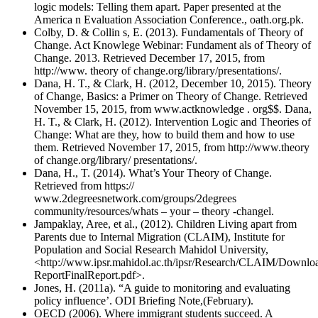
logic models: Telling them apart.
Paper presented at the
America n Evaluation Association Conference., oath.org.pk.
Colby, D. & Collin s, E. (2013). Fundamentals of Theory of
Change. Act Knowlege Webinar: Fundament als of Theory of
Change. 2013. Retrieved December 17, 2015, from
http://www. theory of change.org/library/presentations/.
Dana, H. T., & Clark, H. (2012, December 10, 2015). Theory
of Change, Basics: a Primer on Theory of Change. Retrieved
November 15, 2015, from www.actknowledge . org$$. Dana,
H. T., & Clark, H. (2012). Intervention Logic and Theories of
Change: What are they, how to build them and how to use
them. Retrieved November 17, 2015, from http://www.theory
of change.org/library/ presentations/.
Dana, H., T. (2014). What’s Your Theory of Change.
Retrieved from https://
www.2degreesnetwork.com/groups/2degrees
community/resources/whats – your – theory -changel.
Jampaklay, Aree, et al., (2012). Children Living apart from
Parents due to Internal Migration
(CLAIM), Institute for
Population and Social Research Mahidol University,
<http://www.ipsr.mahidol.ac.th/ipsr/Research/CLAIM/Down
ReportFinalReport.pdf>.
Jones, H. (2011a). “A guide to monitoring and evaluating
policy influence’. ODI Briefing Note,(February).
OECD (2006). Where immigrant students succeed. A