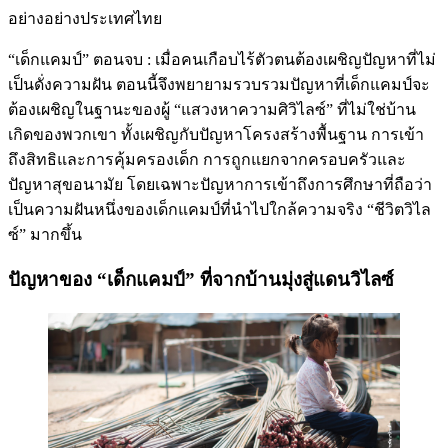
อย่างอย่างประเทศไทย
“เด็กแคมป์” ตอนจบ : เมื่อคนเกือบไร้ตัวตนต้องเผชิญปัญหาที่ไม่
เป็นดั่งความฝัน ตอนนี้จึงพยายามรวบรวมปัญหาที่เด็กแคมป์จะ
ต้องเผชิญในฐานะของผู้ “แสวงหาความศิวิไลซ์” ที่ไม่ใช่บ้าน
เกิดของพวกเขา ทั้งเผชิญกับปัญหาโครงสร้างพื้นฐาน การเข้า
ถึงสิทธิและการคุ้มครองเด็ก การถูกแยกจากครอบครัวและ
ปัญหาสุขอนามัย โดยเฉพาะปัญหาการเข้าถึงการศึกษาที่ถือว่า
เป็นความฝันหนึ่งของเด็กแคมป์ที่นำไปใกล้ความจริง “ชีวิตวิไล
ซ์” มากขึ้น
ปัญหาของ “เด็กแคมป์” ที่จากบ้านมุ่งสู่แดนวิไลซ์