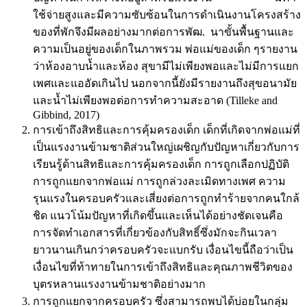
ใช้จ่ายสูงและมีความซับซ้อนในการดําเนินงานโครงสร้าง
ของที่พักจึงมีผลอย่างมากต่อการพัฒ. นาขั้นพื้นฐานและ
ความเป็นอยู่ของเด็กในภาพรวม พ่อแม่ของเด็ก ๆรายงาน
ว่าห้องอาบน้ำและห้อง สุขามีไม่เพียงพอและไม่มีการแยก
เพศและแออัดเกินไป นอกจากนี้ยังมีรายงานถึงสุขอนามัย
และน้ำไม่เพียงพอต่อการทําความสะอาด (Tilleke and
Gibbind, 2017)
การเข้าถึงสิทธิและการคุ้มครองเด็ก เด็กที่เกิดจากพ่อแม่ที่
เป็นแรงงานข้ามชาติส่วนใหญ่เผชิญกับปัญหาเกี่ยวกับการ
เรียนรู้ด้านสิทธิและการคุ้มครองเด็ก การถูกเลือกปฏิบัติ
การถูกแยกจากพ่อแม่ การถูกล่วงละเมิดทางเพศ ความ
รุนแรงในครอบครัวและเสี่ยงต่อการถูกทำร้ายจากคนใกล้
ชิด แนวโน้มปัญหาที่เกิดขึ้นและเห็นได้อย่างชัดเจนคือ
การจัดทำเอกสารที่เกี่ยวข้องกับสิทธิ์ซึ่งมักจะกินเวลา
ยาวนานเกินกว่าครอบครัวจะแบกรับ เงื่อนไขนี้ถือว่าเป็น
เงื่อนไขที่ท้าทายในการเข้าถึงสิทธิและคุณภาพชีวิตของ
บุตรหลานแรงงานข้ามชาติอย่างมาก
การถูกแยกจากครอบครัว ซึ่งสามารถพบได้บ่อยในกลุ่ม