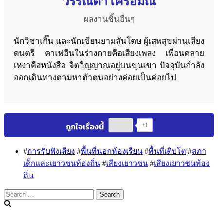
วรรณิดา เครือมณี
ผลงานชิ้นอื่นๆ
นักวิชาเกิ๊น และนักเขียนยามสันโดษ ผู้เสพสุขผ่านเสียง
ดนตรี คาเฟอีนในร่างกายคือเสียงเพลง เพื่อนคลาย
เหงาคือหนังสือ จิตวิญญาณอยู่บนขุนเขา ปัจจุบันกำลัง
ออกเดินทางตามหาตัวตนอย่างค่อยเป็นค่อยไป
+1
#
การรับฟังเสียง
#
พื้นที่นอกห้องเรียน
#
พื้นที่เติบโต
#
สภา
เด็กและเยาวชนท้องถิ่น
#
เสียงเยาวชน
#
เสียงเยาวชนท้อง
ถิ่น
Search
for: