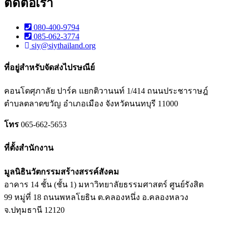
ติดต่อเรา
080-400-9794
085-062-3774
siy@siythailand.org
ที่อยู่สำหรับจัดส่งไปรษณีย์
คอนโดศุภาลัย ปาร์ค แยกติวานนท์
1/414
ถนนประชาราษฎ์
ตำบลตลาดขวัญ อำเภอเมือง จังหวัดนนทบุรี
11000
โทร
065-662-5653
ที่ตั้งสำนักงาน
มูลนิธินวัตกรรมสร้างสรรค์สังคม
อาคาร 14 ชั้น (ชั้น 1) มหาวิทยาลัยธรรมศาสตร์ ศูนย์รังสิต
99 หมู่ที่ 18 ถนนพหลโยธิน ต.คลองหนึ่ง อ.คลองหลวง
จ.ปทุมธานี 12120