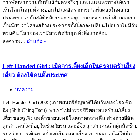
การพัฒนาความสัมพันธ์กับคนจริงๆ และแนะแนวทางให้เรา
เห็นโลกในมุมที่ต่างออกไป แต่อัตราการเกิดที่ลดลงในหลาย
ประเทศ บวกกับสถิติหนังรอมคอมดูง่ายลดลง อาจกำลังบอกเรา
เป็นนัยๆ ว่าโครงสร้างประชากรทั้งโลกจะเปลี่ยนไปอย่างไม่มีวัน
หวนคืน โลกของเรามีสารพัดวิกฤต ทั้งสิ่งแวดล้อม
เด็ก
สงคราม…
อ่านต่อ »
เกิด
ใหม่
ลดลง
Left-Handed Girl : เมื่อการเลี้ยงเด็กในครอบครัวเลี้ยง
ใน
เดี่ยว ต้องใช้คนทั้งประเทศ
ยุค
หนัง
บทความ
รอม
Left-Handed Girl (2025) ภาพยนตร์สัญชาติไต้หวันของโจว ซือ-
คอม
ฉิง (Shih-Ching Tsou) พาเราไปสำรวจชีวิตครอบครัวแม่เลี้ยง
แร้นแค้น
เดี่ยวของฉูเฟิง แม่ค้าขายบะหมี่ในตลาดกลางคืน พ่วงด้วยอี้อัน
เมื่อ
ลูกสาวคนโตที่อยู่ในช่วงวัยรุ่น และอี้จิง ลูกสาวคนเล็กผู้ถนัดซ้าย
ภาพ
ระหว่างการเดินทางตั้งแต่เริ่มจนจบเรื่อง เราจะพบว่าไม่ใช่มือ
ของ