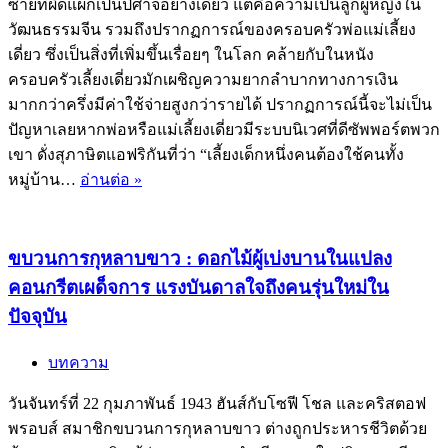
ซ้ายที่ผิดแผกเป็นปีศาจอย่างเดียว แต่คือความเป็นลูกผู้หญิงใน
รัก
วัฒนธรรมจีน รวมถึงปรากฏการณ์ของครอบครัวพ่อแม่เลี้ยง
โร
เดี่ยว ซึ่งเป็นสิ่งที่เพิ่มขึ้นเรื่อยๆ ในโลก คล้ายกับในหนัง
แมน
ครอบครัวเลี้ยงเดี่ยวมักเผชิญความยากลำบากทางการเงิน
ติก
มากกว่าครึ่งมีค่าใช้จ่ายสูงกว่ารายได้ ปรากฏการณ์นี้จะไม่เป็น
และ
ปัญหาเลยหากพ่อหรือแม่เลี้ยงเดี่ยวมีระบบนิเวศที่ดีซัพพอร์ตพวก
โครงสร้าง
เขา ดั่งสุภาษิตแอฟริกันที่ว่า “เลี้ยงเด็กหนึ่งคนต้องใช้คนทั้ง
ประชากร
Left-
หมู่บ้าน…
อ่านต่อ »
กำลัง
Handed
เปลี่ยน
Girl
:
ไป
เมื่อ
ขบวนการกุหลาบขาว : ดอกไม้ผู้เบ่งบานในแปลง
การ
คอนกรีตเผด็จการ แรงบันดาลใจถึงคนรุ่นใหม่ใน
เลี้ยง
ปัจจุบัน
เด็ก
ใน
บทความ
ครอบครัว
เลี้ยง
วันจันทร์ที่ 22 กุมภาพันธ์ 1943 ฮันส์กับโซฟี โชล และคริสตอฟ
เดี่ยว
พรอบส์ สมาชิกขบวนการกุหลาบขาว ต่างถูกประหารชีวิตด้วย