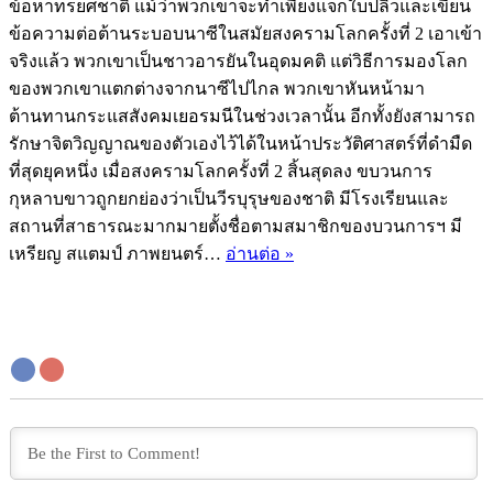
ต้อง
ข้อหาทรยศชาติ แม้ว่าพวกเขาจะทำเพียงแจกใบปลิวและเขียน
ใช้
ข้อความต่อต้านระบอบนาซีในสมัยสงครามโลกครั้งที่ 2 เอาเข้า
คน
จริงแล้ว พวกเขาเป็นชาวอารยันในอุดมคติ แต่วิธีการมองโลก
ทั้ง
ของพวกเขาแตกต่างจากนาซีไปไกล พวกเขาหันหน้ามา
ประเทศ
ต้านทานกระแสสังคมเยอรมนีในช่วงเวลานั้น อีกทั้งยังสามารถ
รักษาจิตวิญญาณของตัวเองไว้ได้ในหน้าประวัติศาสตร์ที่ดำมืด
ที่สุดยุคหนึ่ง เมื่อสงครามโลกครั้งที่ 2 สิ้นสุดลง ขบวนการ
กุหลาบขาวถูกยกย่องว่าเป็นวีรบุรุษของชาติ มีโรงเรียนและ
สถานที่สาธารณะมากมายตั้งชื่อตามสมาชิกของบวนการฯ มี
ขบวนการ
เหรียญ สแตมป์ ภาพยนตร์…
อ่านต่อ »
กุหลาบ
ขาว
:
ดอกไม้
ผู้
เบ่ง
บาน
ใน
แปลง