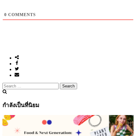
คอนกรีต
0
COMMENTS
เผด็จการ
แรง
บันดาล
ใจถึง
คน
รุ่น
ใหม่
ใน
ปัจจุบัน
Search
for:
กำลังเป็นที่นิยม