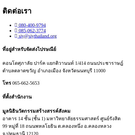
ติดต่อเรา
080-400-9794
085-062-3774
siy@siythailand.org
ที่อยู่สำหรับจัดส่งไปรษณีย์
คอนโดศุภาลัย ปาร์ค แยกติวานนท์
1/414
ถนนประชาราษฎ์
ตำบลตลาดขวัญ อำเภอเมือง จังหวัดนนทบุรี
11000
โทร
065-662-5653
ที่ตั้งสำนักงาน
มูลนิธินวัตกรรมสร้างสรรค์สังคม
อาคาร 14 ชั้น (ชั้น 1) มหาวิทยาลัยธรรมศาสตร์ ศูนย์รังสิต
99 หมู่ที่ 18 ถนนพหลโยธิน ต.คลองหนึ่ง อ.คลองหลวง
จ.ปทุมธานี 12120