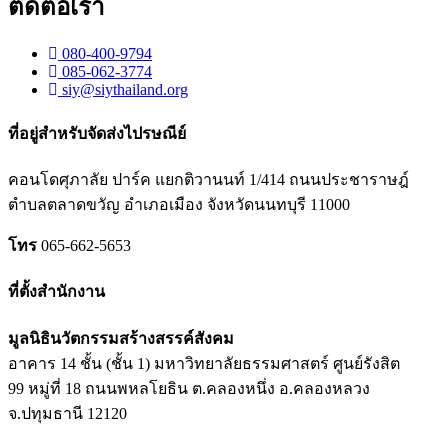
ติดต่อเรา
080-400-9794
085-062-3774
siy@siythailand.org
ที่อยู่สำหรับจัดส่งไปรษณีย์
คอนโดศุภาลัย ปาร์ค แยกติวานนท์
1/414
ถนนประชาราษฎ์
ตำบลตลาดขวัญ อำเภอเมือง จังหวัดนนทบุรี
11000
โทร
065-662-5653
ที่ตั้งสำนักงาน
มูลนิธินวัตกรรมสร้างสรรค์สังคม
อาคาร 14 ชั้น (ชั้น 1) มหาวิทยาลัยธรรมศาสตร์ ศูนย์รังสิต
99 หมู่ที่ 18 ถนนพหลโยธิน ต.คลองหนึ่ง อ.คลองหลวง
จ.ปทุมธานี 12120