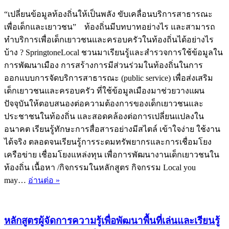
คน
“เปลี่ยนข้อมูลท้องถิ่นให้เป็นพลัง ขับเคลื่อนบริการสาธารณะ
รุ่น
เพื่อเด็กและเยาวชน” ท้องถิ่นมีบทบาทอย่างไร และสามารถ
ใหม่
ทำบริการเพื่อเด็กเยาวชนและครอบครัวในท้องถิ่นได้อย่างไร
ด้วย
บ้าง ? SpringtoneLocal ชวนมาเรียนรู้และสำรวจการใช้ข้อมูลใน
กิจกรรม
การพัฒนาเมือง การสร้างการมีส่วนร่วมในท้องถิ่นในการ
เชิง
ออกแบบการจัดบริการสาธารณะ (public service) เพื่อส่งเสริม
บวก
เด็กเยาวชนและครอบครัว ที่ใช้ข้อมูลเมืองมาช่วยวางแผน
#ส
ปัจจุบันให้ตอบสนองต่อความต้องการของเด็กเยาวชนและ
ปาร์ค
ประชาชนในท้องถิ่น และสอดคล้องต่อการเปลี่ยนแปลงใน
ท้อง
อนาคต เรียนรู้ทักษะการสื่อสารอย่างมีสไตล์ เข้าใจง่าย ใช้งาน
ถิ่น
ได้จริง ตลอดจนเรียนรู้การระดมทรัพยากรและการเชื่อมโยง
เครือข่าย เชื่อมโยงแหล่งทุน เพื่อการพัฒนางานเด็กเยาวชนใน
ท้องถิ่น เนื้อหา /กิจกรรมในหลักสูตร กิจกรรม Local you
หลักสูตร
may…
อ่านต่อ »
ผู้
จัดการ
บริการ
หลักสูตรผู้จัดการความรู้เพื่อพัฒนาพื้นที่เล่นและเรียนรู้