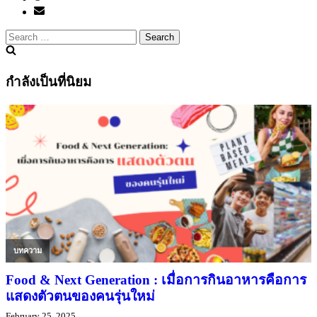
ใน
ท้อง
Search
ถิ่น
for:
#เลิร์
นอะ
กำลังเป็นที่นิยม
รา
วนด์
บทความ
Food & Next Generation : เมื่อการกินอาหารคือการ
แสดงตัวตนของคนรุ่นใหม่
February 25, 2025