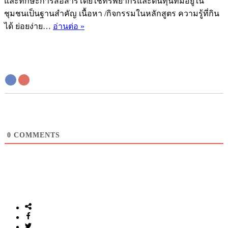
และทักษะการสื่อสารโดยใช้ทรัพยากรและต้นทุนที่มีอยู่ใน
ชุมชนเป็นฐานสำคัญ เนื้อหา /กิจกรรมในหลักสูตร ความรู้ที่กิน
หลักสูตร
ได้ ย่อยง่าย…
อ่านต่อ »
ผู้
จัดการ
ความ
รู้
เพื่อ
พัฒนา
พื้นที่
เล่น
0
COMMENTS
และ
เรียน
รู้
ของ
คน
รุ่น
ใหม่