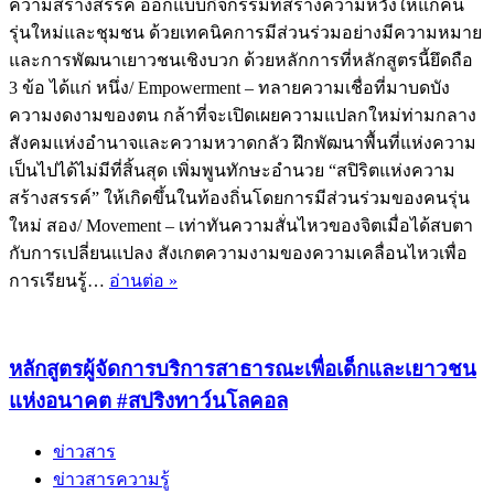
ความสร้างสรรค์ ออกแบบกิจกรรมที่สร้างความหวังให้แก่คน
รุ่นใหม่และชุมชน ด้วยเทคนิคการมีส่วนร่วมอย่างมีความหมาย
และการพัฒนาเยาวชนเชิงบวก ด้วยหลักการที่หลักสูตรนี้ยึดถือ
3 ข้อ ได้แก่ หนึ่ง/ Empowerment – ทลายความเชื่อที่มาบดบัง
ความงดงามของตน กล้าที่จะเปิดเผยความแปลกใหม่ท่ามกลาง
สังคมแห่งอำนาจและความหวาดกลัว ฝึกพัฒนาพื้นที่แห่งความ
เป็นไปได้ไม่มีที่สิ้นสุด เพิ่มพูนทักษะอำนวย “สปิริตแห่งความ
สร้างสรรค์” ให้เกิดขึ้นในท้องถิ่นโดยการมีส่วนร่วมของคนรุ่น
ใหม่ สอง/ Movement – เท่าทันความสั่นไหวของจิตเมื่อได้สบตา
กับการเปลี่ยนแปลง สังเกตความงามของความเคลื่อนไหวเพื่อ
หลักสูตร
การเรียนรู้…
อ่านต่อ »
ผู้
จัดการ
ความ
หลักสูตรผู้จัดการบริการสาธารณะเพื่อเด็กและเยาวชน
สร้างสรรค์
แห่งอนาคต #สปริงทาว์นโลคอล
ส่ง
เสริม
ข่าวสาร
พลัง
ข่าวสารความรู้