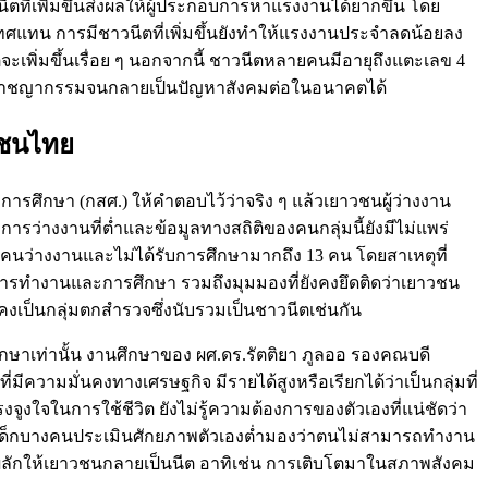
ที่เพิ่มขึ้นส่งผลให้ผู้ประกอบการหาแรงงานได้ยากขึ้น โดย
เทศแทน การมีชาวนีตที่เพิ่มขึ้นยังทำให้แรงงานประจำลดน้อยลง
ต่จะเพิ่มขึ้นเรื่อย ๆ นอกจากนี้ ชาวนีตหลายคนมีอายุถึงแตะเลข 4
ือก่ออาชญากรรมจนกลายเป็นปัญหาสังคมต่อในอนาคตได้
วชนไทย
ึกษา (กสศ.) ให้คำตอบไว้ว่าจริง ๆ แล้วเยาวชนผู้ว่างงาน
การว่างงานที่ต่ำและข้อมูลทางสถิติของคนกลุ่มนี้ยังมีไม่แพร่
คนว่างงานและไม่ได้รับการศึกษามากถึง 13 คน โดยสาเหตุที่
รทำงานและการศึกษา รวมถึงมุมมองที่ยังคงยึดติดว่าเยาวชน
งคงเป็นกลุ่มตกสำรวจซึ่งนับรวมเป็นชาวนีตเช่นกัน
ษาเท่านั้น งานศึกษาของ ผศ.ดร.รัตติยา ภูลออ รองคณบดี
ความมั่นคงทางเศรษฐกิจ มีรายได้สูงหรือเรียกได้ว่าเป็นกลุ่มที่
งใจในการใช้ชีวิต ยังไม่รู้ความต้องการของตัวเองที่แน่ชัดว่า
้แต่เด็กบางคนประเมินศักยภาพตัวเองต่ำมองว่าตนไม่สามารถทำงาน
ารผลักให้เยาวชนกลายเป็นนีต อาทิเช่น การเติบโตมาในสภาพสังคม