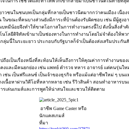
งจูงใจในการใช้ชีวิตและทำให้พวกเขากลายมาเป็นชาวนีตในท้ายที่สุด
 เยาวชนในชนบทเป็นกลุ่มที่กลายเป็นชาวนีตมากกว่าคนเมือง เนื่อง
ณะที่คนบางส่วนยังมีภาระที่บ้านต้องรับผิดชอบ เช่น มีผู้สูงอายุ 
นบทมีน้อยจึงทำให้ขาดโอกาสในการทำงานตรงนี้ไป ดังนั้นสิ่งสำคั
คโนโลยีดิจิทัลเข้ามาเป็นช่องทางในการทำงานโดยไม่จำต้องให้พว
บคนกลุ่มนี้ในระยะยาว ประกอบกับรัฐบาลก็จำเป็นต้องส่งเสริมปร
อเป็นเรื่องหนึ่งที่สะท้อนให้เห็นถึงการให้คุณค่าการทำงานของเย
ที่มั่นคงและมีคนยกย่อง เช่น แพทย์ ตำรวจ ทหาร อาจารย์ แต่คนร
ช่น เป็นฟรีแลนซ์ เป็นเจ้าของธุรกิจ หรือแม้แต่อาชีพใหม่ ๆ บนแ
ร้างเนื้อหาผ่านวิดีโอที่หลากหลาย เช่น รีวิวสินค้า สอนทำอาหาร
 ผ่านการเล่นเกมส์และการพูดให้น่าสนใจและชวนให้ติดตาม
อาชีพ Game Caster หรือ
นักแคสเกมส์
ที่มา
https://tonkit360.com/37871