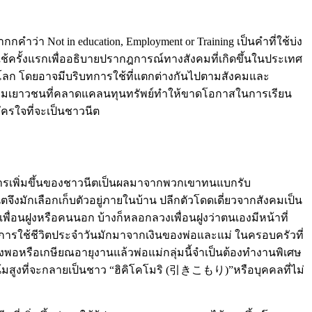
ว่า Not in education, Employment or Training เป็นคำที่ใช้บ่ง
ช้ครั้งแรกเพื่ออธิบายปรากฎการณ์ทางสังคมที่เกิดขึ้นในประเทศ
่วโลก โดยอาจมีบริบทการใช้ที่แตกต่างกันไปตามสังคมและ
ลุ่มเยาวชนที่คลาดแคลนทุนทรัพย์ทำให้ขาดโอกาสในการเรียน
ัครใจที่จะเป็นชาวนีต
งการเพิ่มขึ้นของชาวนีตเป็นผลมาจากพวกเขาทนแบกรับ
จึงมักเลือกเก็บตัวอยู่ภายในบ้าน ปลีกตัวโดดเดี่ยวจากสังคมเป็น
ื่อนฝูงหรือคนนอก บ้างก็หลอกลวงเพื่อนฝูงว่าตนเองมีหน้าที่
ดในการใช้ชีวิตประจำวันมักมาจากเงินของพ่อและแม่ ในครอบครัวที่
ยงพอหรือเกษียณอายุงานแล้วพ่อแม่กลุ่มนี้จำเป็นต้องทำงานพิเศษ
วโน้มสูงที่จะกลายเป็นชาว “ฮิคิโคโมริ (引きこもり)”หรือบุคคลที่ไม่