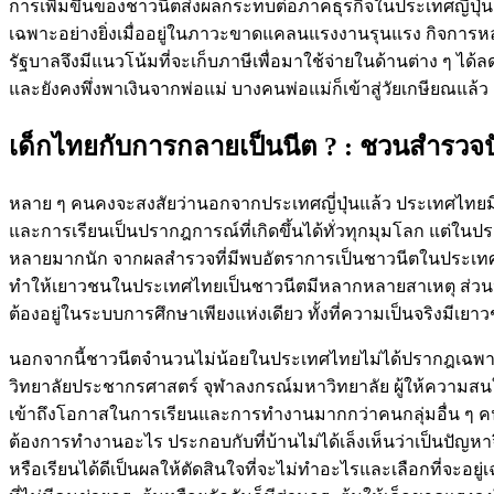
การเพิ่มขึ้นของชาวนีตส่งผลกระทบต่อภาคธุรกิจในประเทศญี่ปุ่น
เฉพาะอย่างยิ่งเมื่ออยู่ในภาวะขาดแคลนแรงงานรุนแรง กิจการหลา
รัฐบาลจึงมีแนวโน้มที่จะเก็บภาษีเพื่อมาใช้จ่ายในด้านต่าง ๆ ได้ล
และยังคงพึ่งพาเงินจากพ่อแม่ บางคนพ่อแม่ก็เข้าสู่วัยเกษียณ
เด็กไทยกับการกลายเป็นนีต ? : ชวนสำรว
หลาย ๆ คนคงจะสงสัยว่านอกจากประเทศญี่ปุ่นแล้ว ประเทศไทยมี
และการเรียนเป็นปรากฎการณ์ที่เกิดขึ้นได้ทั่วทุกมุมโลก แต่ในประ
หลายมากนัก จากผลสำรวจที่มีพบอัตราการเป็นชาวนีตในประเทศไท
ทำให้เยาวชนในประเทศไทยเป็นชาวนีตมีหลากหลายสาเหตุ ส่วนห
ต้องอยู่ในระบบการศึกษาเพียงแห่งเดียว ทั้งที่ความเป็นจริงมี
นอกจากนี้ชาวนีตจำนวนไม่น้อยในประเทศไทยไม่ได้ปรากฎเฉพาะใน
วิทยาลัยประชากรศาสตร์ จุฬาลงกรณ์มหาวิทยาลัย ผู้ให้ความสนใจต
เข้าถึงโอกาสในการเรียนและการทำงานมากกว่าคนกลุ่มอื่น ๆ คนในค
ต้องการทำงานอะไร ประกอบกับที่บ้านไม่ได้เล็งเห็นว่าเป็นปัญห
หรือเรียนได้ดีเป็นผลให้ตัดสินใจที่จะไม่ทำอะไรและเลือกที่จะ