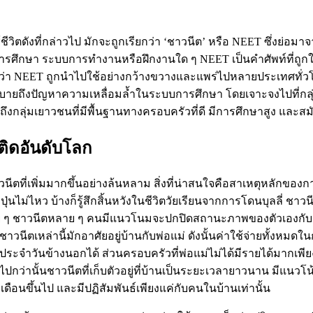
ี่กล่าวไป มักจะถูกเรียกว่า ‘ชาวนีต’ หรือ NEET ซึ่งย่อมาจากกคำ
การศึกษา ระบบการทำงานหรือฝึกงานใด ๆ NEET เป็นคำศัพท์ที่ถูกใ
ไปคำว่า NEET ถูกนำไปใช้อย่างกว้างขวางและแพร่ไปหลายประเทศทั
ิบายถึงปัญหาความเหลื่อมล้ำในระบบการศึกษา โดยเจาะจงไปที่ก
ลุ่มเยาวชนที่มีพื้นฐานทางครอบครัวที่ดี มีการศึกษาสูง และสม
มติดอันดับโลก
ตที่เพิ่มมากขึ้นอย่างล้นหลาม สิ่งที่น่าสนใจคือสาเหตุหลักขอ
ไหว บ้างก็รู้สึกสิ้นหวังในชีวิตวัยเรียนจากการโดนบุลลี่ ชาวนีต
ยู่เฉย ๆ ชาวนีตหลาย ๆ คนมีแนวโนมจะปกปิดสถานะภาพของตัวเองกับเพ
วนีตเหล่านี้มักอาศัยอยู่บ้านกับพ่อแม่ ดังนั้นค่าใช้จ่ายทั้งหม
ตประจำวันข้างนอกได้ ส่วนครอบครัวที่พ่อแม่ไม่ได้มีรายได้มากเพี
กไปกว่านั้นชาวนีตที่เก็บตัวอยู่ที่บ้านเป็นระยะเวลายาวนาน มีแน
นขึ้นไป และมีปฏิสัมพันธ์เพียงแค่กับคนในบ้านเท่านั้น