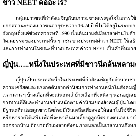
ชาว NEET คืออะไร?
กลุ่มเยาวชนที่กำลังเผชิญกับสภาวะขาดแรงจูงใจในการใช้ชีวิตดังท
บอกสถานะของเยาวชนอายุระหว่าง 16-24 ปี ที่ไม่ได้อยู่ในระบบ
อังกฤษตั้งแต่ช่วงทศวรรษที่ 1990 เป็นต้นมาแต่เมื่อเวลาผ่าน
วัฒนธรรมของประเทศนั้น ๆ เช่น บางประเทศคำว่า NEET ใช้อธ
และการทำงานในขณะที่บางประเทศ คำว่า NEET เป็นคำที่หมายถึงก
ญี่ปุ่น…..หนึ่งในประเทศที่มีชาวนีตล้นหลา
ญี่ปุ่นเป็นประเทศหนึ่งในประเทศที่กำลังเผชิญกับจำนวนชาวนี
ความเครียดและแรงกดดันจากค่านิยมการทำงานหนักในสังคมญี่ปุ่นไม่
เวลานาน ๆ บ้างเลือกที่จะเล่นเกมส์ บ้างเลือกที่จะนั่ง ๆ นอนอ
การงานที่ดีและทำงานอย่างหนักตามค่านิยมของสังคมญี่ปุ่น โดยชา
มีฐานะดีหน่อยลูกชาวนีตก็จะมีเงินเหลือเพียงพอให้ออกไปใช้ชีวิ
หรือหารายได้เสริมเพื่อที่จะหาเงินมาเลี้ยงดูลูกนีตของตนเอง มา
ออกจากบ้าน ตัดขาดตัวเองจากสังคมภายนอกเป็นเวลานานถึงหกเดือ