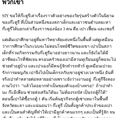
พวกเขา
SIY ขอให้ก๊ะตูรีเล่าเรื่องราวตัวอย่างของวัยรุ่นสร้างตัวในนิยาม
ของก๊ะตูรี ที่เป็นส่วนหนึ่งของสภาเด็กและเยาวชนตำบลยะหา
ก๊ะตูรีได้บอกเล่าเรื่องราวของน้อง 3 คน คือ เปา เฟี้ยน และเชอรี่
แต่เดิมเปาศึกษาอยู่ที่มหาวิทยาลัยแห่งหนึ่งในพื้นที่ แต่ดูเหมือน
ว่าการศึกษาในระบบจะไม่ตอบโจทย์ชีวิตของเขา เปาเป็นสภา
เด็กที่ร่วมกิจกรรมกับก๊ะตูรีมาอย่างยาวนาน และก็ยังไม่ได้มี
อาชีพอะไรที่ชัดเจน ครอบครัวของเปามีสวนทุเรียนอยู่ก็พอจะไป
ช่วยทำอยู่บ้าง และเปาเองก็มีคนรู้จักทำรถทัวร์ ดูเหมือนเปาจะ
รักการผจญภัย เปาจึงไปเป็นเด็กรถกับเขาอยู่ช่วงเวลาหนึ่ง อันที่
จริงเปาทำหลายต่อหลายอย่างเพราะยังว่างงานอยู่ ก๊ะตูรีจึงลอง
ถามไปว่า “แล้วไม่อยากทำเป็นของตัวเองบ้างหรอ? ถ้าเปาทำ
นะ ก๊ะมีเพื่อน ช่วยส่งเสริมได้นะ ไม่ต้องรถบัส เป็นรถตู้ก็ได้”
ตอนนี้เปาได้ซื้อรถตู้ 1 คัน เริ่มต้นธุรกิจรถตู้เช่าเหมาในพื้นที่
จังหวัดยะลา และแน่นอนว่า ก๊ะตูรี เป็นทั้งลูกค้าประจำของเปา
และเป็นคนสำคัญที่ทำให้เปามีลูกค้าคนแรกๆ และเป็นที่รู้จัก จน