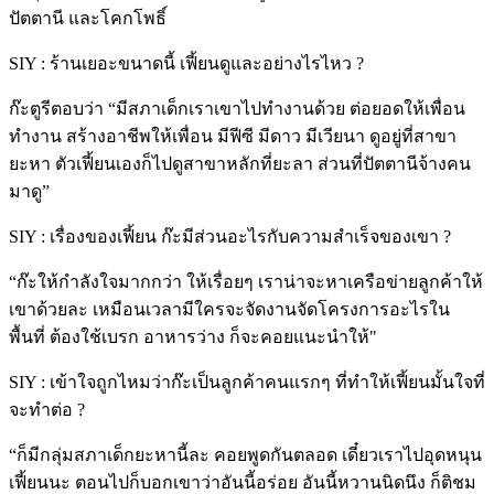
ปัตตานี และโคกโพธิ์
SIY : ร้านเยอะขนาดนี้ เฟี้ยนดูและอย่างไรไหว ?
ก๊ะตูรีตอบว่า “มีสภาเด็กเราเขาไปทำงานด้วย ต่อยอดให้เพื่อน 
ทำงาน สร้างอาชีพให้เพื่อน มีฟีซี มีดาว มีเวียนา ดูอยู่ที่สาขา
ยะหา ตัวเฟี้ยนเองก็ไปดูสาขาหลักที่ยะลา ส่วนที่ปัตตานีจ้างคน
มาดู” 
SIY : เรื่องของเฟี้ยน ก๊ะมีส่วนอะไรกับความสำเร็จของเขา ?
“ก๊ะให้กำลังใจมากกว่า ให้เรื่อยๆ เราน่าจะหาเครือข่ายลูกค้าให้
เขาด้วยละ เหมือนเวลามีใครจะจัดงานจัดโครงการอะไรใน
พื้นที่ ต้องใช้เบรก อาหารว่าง ก็จะคอยแนะนำให้"
SIY : เข้าใจถูกไหมว่าก๊ะเป็นลูกค้าคนแรกๆ ที่ทำให้เฟี้ยนมั้นใจที่
จะทำต่อ ?
“ก็มีกลุ่มสภาเด็กยะหานี้ละ คอยพูดกันตลอด เดี๋ยวเราไปอุดหนุน
เฟี้ยนนะ ตอนไปก็บอกเขาว่าอันนี้อร่อย อันนี้หวานนิดนึง ก็ติชม