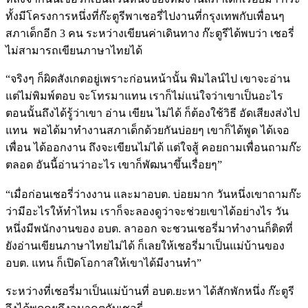
ทั้งมีโครงการหนึ่งที่ก๊ะตูรีพาเชอรี่ไปงานที่กรุงเทพกับเพื่อนๆ
สภาเด็กอีก 3 คน ระหว่างเขียนค่าเดินทาง ก๊ะตูรีได้พบว่า เชอรี่
ไม่สามารถเขียนภาษาไทยได้
“จริงๆ ก็ผิดสังเกตอยู่เพราะก่อนหน้านั้น พิมไลน์ไป เขาจะอ่าน
แต่ไม่พิมพ์ตอบ จะโทรมาแทน เราก็ไม่แน่ใจว่าเขาเป็นอะไร 
ตอนนั้นถึงได้รู้ว่าเขา อ่าน เขียน ไม่ได้ ก็ต้องใช้วิธี อัดเสียงส่งไป
แทน  พอได้มาทำงานสภาเด็กด้วยกันบ่อยๆ เขาก็ได้พูด ได้เจอ
เพื่อน ได้ออกงาน ถึงจะเขียนไม่ได้ แต่ใจสู้ คอยถามเพื่อนถามก๊ะ
ตลอด อันนี้อ่านว่าอะไร เขาก็พัฒนาขึ้นเรื่อยๆ”

“เมื่อก่อนเชอรี่ว่างงาน และมาอบต. บ่อยมาก วันหนึ่งเขาถามก๊ะ
ว่ามีอะไรให้ทำไหม เราก็จะลองดูว่าจะช่วยเขาได้อย่างไร วัน
หนึ่งมีพนักงานของ อบต. ลาออก จะชวนเชอรี่มาทำงานก็ติดที่
ยังอ่านเขียนภาษาไทยไม่ได้ ก็เลยให้เชอรี่มาเป็นแม่บ้านของ 
อบต. แทน ก็เปิดโอกาสให้เขาได้มีงานทำ” 
ระหว่างที่เชอรี่มาเป็นแม่บ้านที่ อบต.ยะหา ได้สักพักหนึ่ง ก๊ะตูรี