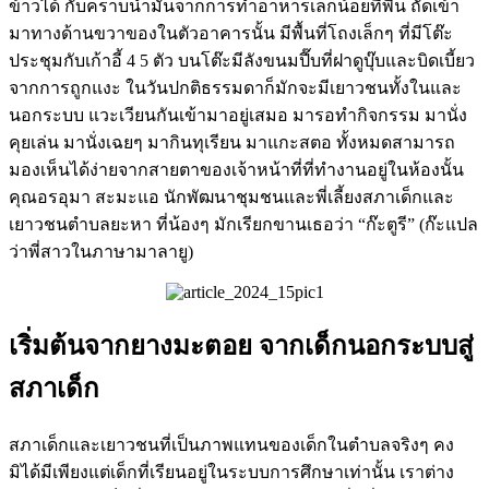
ข้าวได้ กับคราบน้ำมันจากการทำอาหารเล็กน้อยที่พื้น ถัดเข้า
มาทางด้านขวาของในตัวอาคารนั้น มีพื้นที่โถงเล็กๆ ที่มีโต๊ะ
ประชุมกับเก้าอี้ 4 5 ตัว บนโต๊ะมีลังขนมปี๊บที่ฝาดูบุ๊บและบิดเบี้ยว
จากการถูกแงะ ในวันปกติธรรมดาก็มักจะมีเยาวชนทั้งในและ
นอกระบบ แวะเวียนกันเข้ามาอยู่เสมอ มารอทำกิจกรรม มานั่ง
คุยเล่น มานั่งเฉยๆ มากินทุเรียน มาแกะสตอ ทั้งหมดสามารถ
มองเห็นได้ง่ายจากสายตาของเจ้าหน้าที่ที่ทำงานอยู่ในห้องนั้น
คุณอรอุมา สะมะแอ นักพัฒนาชุมชนและพี่เลี้ยงสภาเด็กและ
เยาวชนตำบลยะหา ที่น้องๆ มักเรียกขานเธอว่า “ก๊ะตูรี” (ก๊ะแปล
ว่าพี่สาวในภาษามาลายู)
เริ่มต้นจากยางมะตอย จากเด็กนอกระบบสู่
สภาเด็ก
สภาเด็กและเยาวชนที่เป็นภาพแทนของเด็กในตำบลจริงๆ คง
มิได้มีเพียงแต่เด็กที่เรียนอยู่ในระบบการศึกษาเท่านั้น เราต่าง