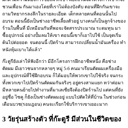
ชวนเพื่อน กันมาเองโดยที่เราไม่ต้องบังคับ ตอนที่ฝึกกันเขาจะ
ถามวิทยากรลงลึกในรายละเอียด  เด็กหลายคนที่ตอนนั้นไป
อบรม ตอนนี้ยังเป็นช่างอาชีพเลี้ยงตัวอยู่ บางคนก็เป็นลูกจ้างของ
ร้านในพื้นที่ มีเหมือนกันที่พอจะจัดสรรประมาณ ระดมทุน มา
ซื้ออุปกรณ์ อย่างปั้มลมให้เขา ตอนนี้เขาก็เอาไปใช้ เป็นจุดเริ่ม
ต้นไปต่อยอด  จนตอนนี้ เปิดร้าน สามารถเปลี่ยนน้ำมันเครื่อง ทำ
หนังหุ้มเบาะได้แล้ว”
ก๊ะตูรียังเล่าให้ฟังอีกว่า มีอีกโครงการฝึกอาชีพหนึ่ง คือช่าง
ตัดผม มีเยาวชนจากหลายๆ หมู่ 5-6 คนมาเรียนตัดผมเครื่องมือ
และอุปกรณ์ที่ใช้ฝึกอบรม ก็ได้มอบให้พวกเขาไปใช้จริง จนกระ
ทั้งพวกเขาไปเปิดร้านตัดผมกันจริงๆ อยู่ตรงสามแยก ทว่าต่อมา
มีหลายคนย้ายไปทำงานที่มาเลเซียจึงต้องปิดร้านไป แต่คนที่ยัง
อยู่ชื่อ ไซคู ก็ยังเป็นช่างตัดผมอยู่ แบบไปตัดให้ที่บ้าน ในช่วงก่อน
เดือนบวช(รอมฎอน) คนจะเรียกใช้บริการเขาเยอะมาก
3 วัยรุ่นสร้างตัว ที่ก๊ะตูรี มีส่วนในชีวิตของ