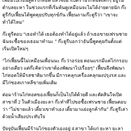
เฟี้ยนไปเรียนสูตรไก่ทอด แล้วจึงมาเปิดร้านไก่ทอดเล็กๆ อยู่ใน
ตำบลยะหา ในช่วงแรกที่เริ่มต้นดูเหมือนจะไม่ได้ง่ายดายนัก ก๊ะ
ตูรีกับเฟี้ยนได้พูดคุยปรับทุกข์กัน เฟี้ยนถามก๊ะตูรีว่า “เขาจะ
ทำได้ไหม”
ก๊ะตูรีตอบ “เธอทำได้ เธอต้องทำได้อยู่แล้ว ถ้าเธอขายเฟรนชาย
ฉันจะซื้อของเธอมาทำนะ ” ก๊ะตูรีบอกว่าอันนี้พูดคุยกันตั้งแต่
เริ่มเปิดใหม่ๆ
“ไก่เฟี้ยนนี้ไม่เหมือนเพื่อนนะ ก๊ะว่าอร่อย ตอนแรกมีแค่ไก่กรอบ
อย่างเดียว แต่ก๊ะคิดว่าเขาต้องพัฒนาไปเรื่อยๆ” เฟี้ยนจึงพัฒนา
ไก่ทอดให้มีรสชาติมากขึ้น มีการคลุกเครื่องคลุกผงปรุงรส และ
มีไก่ซอสเกาหลีขายเพิ่มเติม
ต่อมาร้านไก่ทอดของเฟี้ยนก็เป็นไปได้ด้วยดี และตัดสินใจเปิด
สาขาที่ 2 ในตัวเมืองยะลา ก๊ะทำทีไปขอซื้อเฟรนชาย เฟี้ยนตอบ
ว่า “ไม่ขายแล้ว เดี๋ยวเขาทำเอง เดี๋ยวมาแย่งลูกค้ากัน” ก๊ะตูรีเล่า
ด้วยน้ำเสียงประทับใจ
ปัจจุบันเฟี้ยนมีร้านไก่ของตัวเองอยู่ 4 สาขา ได้แก่ ยะหา ยะลา