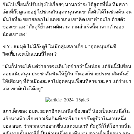
กันไป เฟี้ยนก็ปรับปรุงไปเรื่อยๆ นานกว่าจะได้สูตรที่นิ่ง ทีมสภา
เด็กที่ก๊ะดูและอยู่ ไปชวนกันอุดหนุนจนเขาตั้งตัวได้ในช่วงต้น จน
มั่นใจที่จะขยายออกไป แต่เขาเก่ง เขาคิด เขาทำอะไร ด้วยตัว
ของเขาเอง” ก๊ะตูรีย้ำเครตดิตว่าความสำเร็จนี้มาจากตัวของ
น้องเขาเอง"
SIY : สมมุติ ไม่มีก๊ะตูรี ไม่มีกลุ่มสภาเด็ก มาอุดหนุนกันชี
วิตเฟี้ยนจะเป็นแบบนี้ไหม ?
“มันก็น่าจะได้ แต่ว่าอาจจะเติบโตช้ากว่านี้หน่อย แต่อันนี้มีเพื่อน
คอยสนับสนุน ประชาสัมพันให้รู้กัน ก๊ะเองก็ช่วยประชาสัมพันธ์ 
ให้เพื่อนๆ ที่ตัวเมืองยะลาไปอุดหนุนเฟี้ยนที่สาขายะลา แต่ว่าเขา
เก่ง เขาติบโตได้อยู่”  
สภาเด็กของ อบต. ยะหาอีกคนหนึ่ง ชื่อเชอรี่ น้องเป็นคนหนึ่งใน
แก้งนางฟ้า เรื่องราวเริ่มต้นที่เชอรี่มาบอกก๊ะตูรีว่าในงานหนึ่ง
ของ อบต. ว่าพวกเขาอยากขึ้นแสดงบนเวที ก๊ะตูรีก็ให้โอกาสนั้น
หลังจากนั้นเชอรี่ก็เป็นส่วนหนึ่งของทีมงานสภาเด็กเรื่อยมา กระ