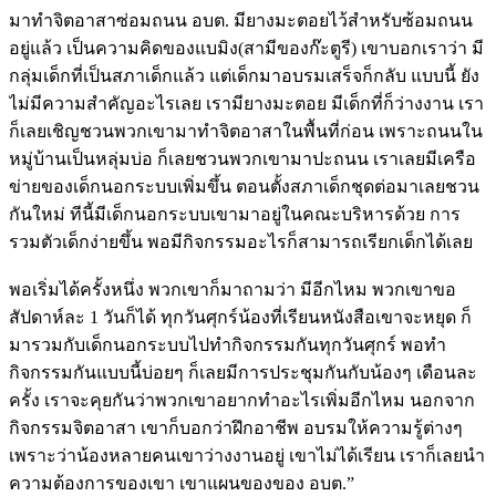
มาทำจิตอาสาซ่อมถนน อบต. มียางมะตอยไว้สำหรับซ้อมถนน
อยู่แล้ว เป็นความคิดของแบมิง(สามีของก๊ะตูรี) เขาบอกเราว่า มี
กลุ่มเด็กที่เป็นสภาเด็กแล้ว แต่เด็กมาอบรมเสร็จก็กลับ แบบนี้ ยัง
ไม่มีความสำคัญอะไรเลย เรามียางมะตอย มีเด็กที่ก็ว่างงาน เรา
ก็เลยเชิญชวนพวกเขามาทำจิตอาสาในพื้นที่ก่อน เพราะถนนใน
หมู่บ้านเป็นหลุ่มบ่อ ก็เลยชวนพวกเขามาปะถนน เราเลยมีเครือ
ข่ายของเด็กนอกระบบเพิ่มขึ้น ตอนตั้งสภาเด็กชุดต่อมาเลยชวน
กันใหม่ ทีนี้มีเด็กนอกระบบเขามาอยู่ในคณะบริหารด้วย การ
รวมตัวเด็กง่ายขึ้น พอมีกิจกรรมอะไรก็สามารถเรียกเด็กได้เลย 

พอเริ่มได้ครั้งหนึ่ง พวกเขาก็มาถามว่า มีอีกไหม พวกเขาขอ
สัปดาห์ละ 1 วันก็ได้ ทุกวันศุกร์น้องที่เรียนหนังสือเขาจะหยุด ก็
มารวมกับเด็กนอกระบบไปทำกิจกรรมกันทุกวันศุกร์ พอทำ
กิจกรรมกันแบบนี้บ่อยๆ ก็เลยมีการประชุมกันกับน้องๆ เดือนละ
ครั้ง เราจะคุยกันว่าพวกเขาอยากทำอะไรเพิ่มอีกไหม นอกจาก
กิจกรรมจิตอาสา เขาก็บอกว่าฝึกอาชีพ อบรมให้ความรู้ต่างๆ 
เพราะว่าน้องหลายคนเขาว่างงานอยู่ เขาไม่ได้เรียน เราก็เลยนำ
ความต้องการของเขา เขาแผนของของ อบต.”