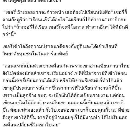
จึงได้พูดคุยถึงอนาคตกับเชอรี่
“เชอรี่ ถ้าเธออยากจะก้าวหน้า เธอต้องไปเรียนหนังสือ” เชอรี่ก็
ถามก๊ะตูรีว่า “เรียนแล้วได้อะไร ไม่เรียนก็ได้ทำงาน” เราก็ตอบ
ไปว่า “ถ้าเชอรี่ได้เรียน เชอรี่ก็จะมีโอกาส ทำงานอื่นๆ ได้ที่มันดี
กว่านี้”
เชอรี่เข้าใจถึงความปราถนาดีของก๊ะตูรี และได้เข้าเรียนที่
วิทยาลัยชุมชนในวันเสาร์อาทิตย์
“ตอนแรกก็เป็นห่วงเขาเหมือนกัน เพราะเขาอ่านเขียนภาษาไทย
ยังไม่คล่องนักแล้วเขาจะเรียนอย่างไร ดีที่มีอาจารย์ที่เข้าใจ จน
ตอนนี้เชอรี่เขียนอ่านได้แล้ว หรือให้เขาพรีเซนต์ ก็ทำได้แล้ว 
เขาดูมีประสบการณ์มากขึ้นจากการที่ไปเรียน ทำงานก็ดีขึ้น 
เพราะเป็นลูกจ้าง อบต. จะเบิกเงินได้ต้องเขียนรายงาน แต่ก่อน
เขียนเองไม่ได้ต้องจ้างคนอื่นเขา แต่ตอนนี้เขียนเองแล้ว เขาดี
ขึ้น พัฒนาตัวเองแล้ว ก๊ะไปเจอพ่อเขา เขาก็ขอบคุณก๊ะนะ ที่ข่วย
ดึงลูกเขาให้ดีขึ้น จากที่อยู่บ้านเฉยๆ ก็ได้มีงานทำ ได้ไปเรียนต่อ 