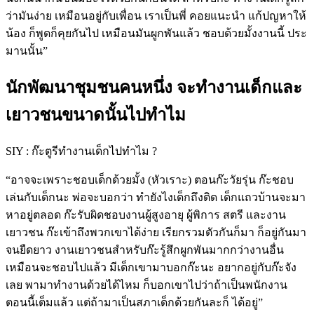
ว่ามันง่าย เหมือนอยู่กับเพื่อน เราเป็นพี่ คอยแนะนำ แก้ปญหาให้
น้อง ก็พูดก็คุยกันไป เหมือนมันผูกพันแล้ว ชอบด้วยมั้งงานนี้ ประ
มานนั้น”
นักพัฒนาชุมชนคนหนึ่ง จะทำงานเด็กและ
เยาวชนขนาดนั้นไปทำไม
SIY : ก๊ะตูรีทำงานเด็กไปทำไม ?
“อาจจะเพราะชอบเด็กด้วยมั้ง (หัวเราะ) ตอนก๊ะวัยรุ่น ก๊ะชอบ
เล่นกับเด็กนะ พ่อจะบอกว่า ทำยังไงเด็กถึงติด เด็กแถวบ้านจะมา
หาอยู่ตลอด ก๊ะรับผิดชอบงานผู้สูงอายุ ผู้พิการ สตรี และงาน
เยาวชน ก๊ะเข้าถึงพวกเขาได้ง่าย เรียกรวมตัวกันก็มา ก็อยู่กันมา
จนยืดยาว งานเยาวชนสำหรับก๊ะรู้สึกผูกพันมากกว่างานอื่น 
เหมือนจะชอบไปแล้ว มีเด็กเขามาบอกก๊ะนะ อยากอยู่กับก๊ะจัง
เลย พามาทำงานด้วยได้ไหม ก็บอกเขาไปว่าถ้าเป็นพนักงาน
ตอนนี้เต็มแล้ว แต่ถ้ามาเป็นสภาเด็กด้วยกันละก็ ได้อยู่” 
